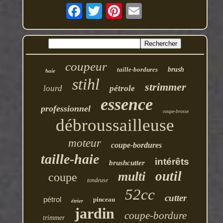
coupeur
taille-bordures
brush
haie
stihl
strimmer
lourd
pétrole
essence
professionnel
coupe-brosse
débroussailleuse
moteur
coupe-bordures
taille-haie
intérêts
brushcutter
outil
multi
coupe
tondeuse
52cc
cutter
pétrol
pinceau
étrier
jardin
coupe-bordure
trimmer