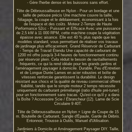
- Gère l'herbe dense et les buissons sans effort.
Tête de Débroussailleuse en Nylon - Pour un bordage et une
taille de pelouse précis Une machine couvre la taille,
l'élagage, la coupe et le déblaiement, économisant à la fois
de l'espace et des coûts. Moteur 2-Temps de Haute
Performance 52cc - Puissant et Efficace Avec une puissance
de 2,5 kW à 11 000 RPM, cette machine coupe la végétation
épaisse avec aisance. Elle est 40 % plus rapide que les
modèles standard, vous permettant de réaliser vos travaux
de jardinage plus efficacement. Grand Réservoir de Carburant
- Temps de Travail Étendu Une capacité de carburant de
1200 ml offre jusqu'à 3-4 heures de fonctionnement continu
par réservoir plein. Cela réduit le besoin de ravitaillements
fréquents, ce qui la rend idéale pour les grands jardins et
l'aménagement paysager à domicile. Durable, Peu d'Entretien
et de Longue Durée Lames en acier robustes et boîte de
vitesses renforcée garantissent la durabilité. Le design
résistant aux chocs et la qualité de niveau commercial offrent
fiabilité, tandis que le simple moteur 2 temps nécessite
uniquement du carburant prémélangé (ratio d'huile pré-tuner)
pour un fonctionnement sans tracas. Qu'est-ce qu'il y a dans
la Boîte ? Accessoire Scie / Ébrancheur (12). Lame de Scie
Circulaire 9 40T.
Tête de Débroussailleuse en Nylon + Ligne de Coupe de 15
m. Bouteille de Carburant, Sangle d'Épaule, Garde de Débris.
Entonnoir, Trousse à Outils, Manuel d'Utilisation.
Jardiniers à Domicile et Aménagement Paysager DIY. Taille,