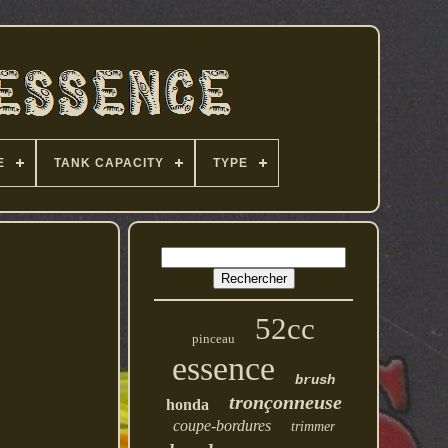
E
TANK CAPACITY
TYPE
52cc
pinceau
essence
brush
tronçonneuse
honda
coupe-bordures
trimmer