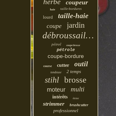
herbe
coupeur
taille-bordures
haie
taille-haie
lourd
jardin
coupe
débroussailleuse
pétrol
coupe-brosse
pétrole
coupe-bordure
outil
cutter
course
2 temps
tondeuse
stihl
brosse
multi
moteur
intérêts
étrier
strimmer
brushcutter
professionnel