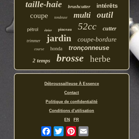
taille-haie
intérêts
brushcutter
outil
multi
coupe
tondeuse
52cc
cutter
pétrol
pinceau
étrier
jardin
coupe-bordure
trimmer
tronçonneuse
honda
course
brosse
herbe
2 temps
Débroussailleuse À Essence
Contact
Politique de confidentialité
Conditions d'utilisation
EN
FR