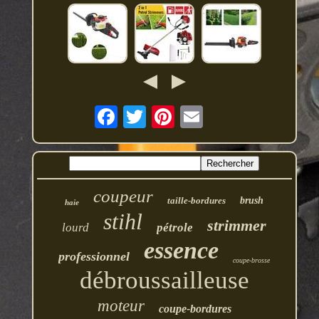
coupeur
taille-bordures
brush
haie
stihl
strimmer
lourd
pétrole
essence
professionnel
coupe-brosse
débroussailleuse
moteur
coupe-bordures