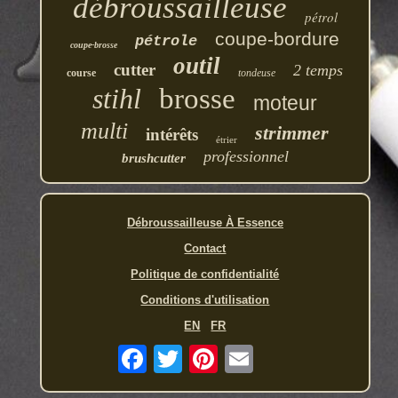
débroussailleuse
pétrol
coupe-bordure
pétrole
coupe-brosse
outil
cutter
2 temps
course
tondeuse
stihl
brosse
moteur
multi
strimmer
intérêts
étrier
professionnel
brushcutter
Débroussailleuse À Essence
Contact
Politique de confidentialité
Conditions d'utilisation
EN
FR