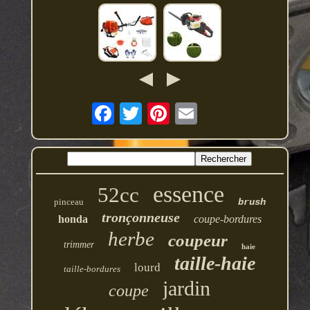
essence
52cc
pinceau
brush
tronçonneuse
honda
coupe-bordures
herbe
coupeur
trimmer
haie
taille-haie
lourd
taille-bordures
jardin
coupe