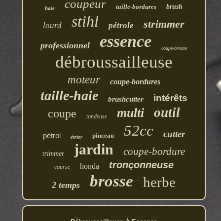
coupeur
taille-bordures
brush
haie
stihl
strimmer
lourd
pétrole
essence
professionnel
coupe-brosse
débroussailleuse
moteur
coupe-bordures
taille-haie
intérêts
brushcutter
outil
multi
coupe
tondeuse
52cc
cutter
pétrol
pinceau
étrier
jardin
coupe-bordure
trimmer
tronçonneuse
honda
course
brosse
herbe
2 temps