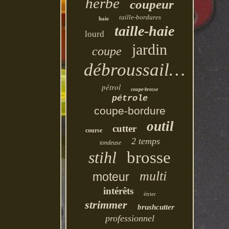
herbe
coupeur
taille-bordures
haie
taille-haie
lourd
jardin
coupe
débroussailleuse
pétrol
coupe-brosse
pétrole
coupe-bordure
outil
cutter
course
2 temps
tondeuse
stihl
brosse
multi
moteur
intérêts
étrier
strimmer
brushcutter
professionnel