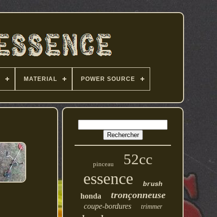
MATERIAL
POWER SOURCE
52cc
pinceau
essence
brush
tronçonneuse
honda
coupe-bordures
trimmer