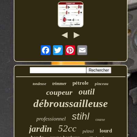
pétrole
trimmer
pinceau
tondeuse
outil
coupeur
débroussailleuse
stihl
professionnel
course
52cc
jardin
lourd
pétrol