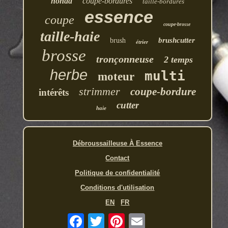
honda
coupe-bordures
taille-bordures
essence
coupe
coupe-brosse
taille-haie
brushcutter
brush
étrier
brosse
tronçonneuse
2 temps
herbe
multi
moteur
strimmer
coupe-bordure
intérêts
cutter
haie
Débroussailleuse À Essence
Contact
Politique de confidentialité
Conditions d'utilisation
EN
FR