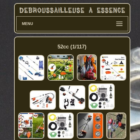
MENU
52cc (1/117)