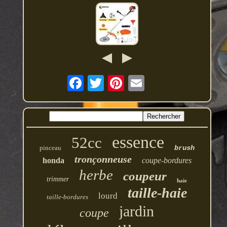
essence
52cc
pinceau
brush
tronçonneuse
honda
coupe-bordures
herbe
coupeur
trimmer
haie
taille-haie
lourd
taille-bordures
jardin
coupe