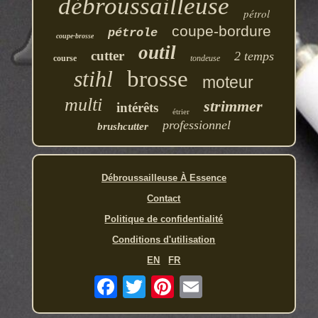
débroussailleuse
pétrol
coupe-bordure
pétrole
coupe-brosse
outil
cutter
2 temps
course
tondeuse
stihl
brosse
moteur
multi
strimmer
intérêts
étrier
professionnel
brushcutter
Débroussailleuse À Essence
Contact
Politique de confidentialité
Conditions d'utilisation
EN
FR