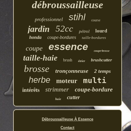
débroussailleuse
stihl
professionnel
course
52cc
jardin
lourd
pétrol
honda
coupe-bordures
taille-bordures
essence
coupe
coupe-brosse
taille-haie
brushcutter
brush
étrier
brosse
tronçonneuse
2 temps
herbe
multi
moteur
strimmer
coupe-bordure
intérêts
cutter
haie
Débroussailleuse À Essence
Contact