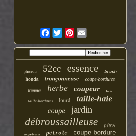
essence
52cc
pinceau
brush
tronçonneuse
honda
coupe-bordures
herbe
coupeur
trimmer
haie
taille-haie
lourd
taille-bordures
jardin
coupe
débroussailleuse
pétrol
coupe-bordure
pétrole
coupe-brosse