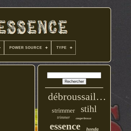
POWER SOURCE
TYPE
débroussailleuse
stihl
strimmer
trimmer
coupe-brosse
essence
honda