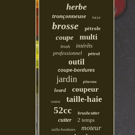
herbe
tronçonneuse
haie
brosse
pétrole
multi
coupe
intérêts
brush
professionnel
pétrol
outil
coupe-bordures
jardin
pinceau
coupeur
lourd
taille-haie
course
52cc
brushcutter
cutter
2 temps
moteur
taille-bordures