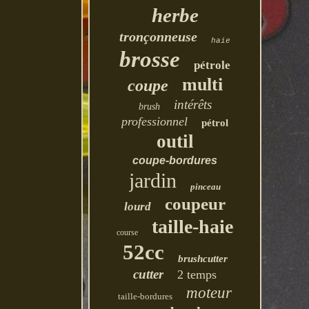
herbe
tronçonneuse
haie
brosse
pétrole
multi
coupe
intérêts
brush
professionnel
pétrol
outil
coupe-bordures
jardin
pinceau
coupeur
lourd
taille-haie
course
52cc
brushcutter
cutter
2 temps
moteur
taille-bordures