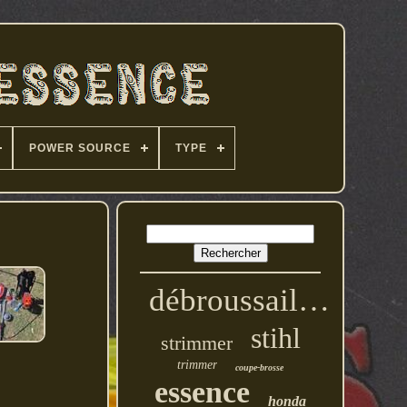
POWER SOURCE
TYPE
débroussailleuse
stihl
strimmer
trimmer
coupe-brosse
essence
honda