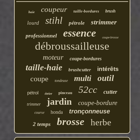
coupeur
taille-bordures
brush
haie
stihl
strimmer
lourd
pétrole
essence
professionnel
coupe-brosse
débroussailleuse
moteur
coupe-bordures
taille-haie
intérêts
brushcutter
outil
multi
coupe
tondeuse
52cc
cutter
pétrol
pinceau
étrier
jardin
coupe-bordure
trimmer
tronçonneuse
honda
course
brosse
herbe
2 temps