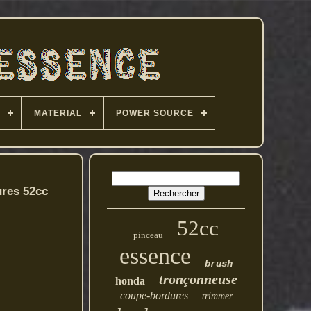
MATERIAL
POWER SOURCE
ures 52cc
52cc
pinceau
essence
brush
tronçonneuse
honda
coupe-bordures
trimmer