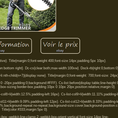
tive}. Title{margin:0;font-weight:400;font-size:14px;padding:5px 10px}.
n:bottom right}. Dc-cs{clear:both;max-width:100vw}. Dock-rb{right:0;bottom:0
>li:nth-child(n+7){display:none}. Title{margin:0;font-weight: 700;font-size: 24px
0 0 -20px;padding:0;background:#FFF}. Cs-list:before{display:table;line-height:
one;box-sizing:border-box;padding:10px 0 10px 20px;position:relative;margin:0}.
t-col8>li{width:12.5%;padding-left:16px}. Cs-list-col9>li{width:11.11%;padding-l
col11>li{width:9.09%;padding-left:12px}. Cs-list-col12>li{width:8.33%;padding-l
100%;background-repeat:no-repeat;background-size:cover;background-position:c
Title{color:#333;margin:5px 0}.
t-box;-webkit-line-clamp:2;-webkit-box-orient:vertical;font-size:14px;line-