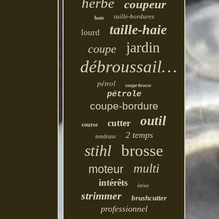
herbe
coupeur
taille-bordures
haie
taille-haie
lourd
jardin
coupe
débroussailleuse
pétrol
coupe-brosse
pétrole
coupe-bordure
outil
cutter
course
2 temps
tondeuse
stihl
brosse
multi
moteur
intérêts
étrier
strimmer
brushcutter
professionnel