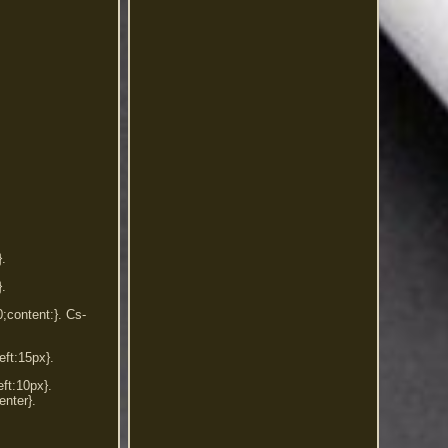
}.
}.
0;content:}. Cs-
eft:15px}.
eft:10px}.
enter}.