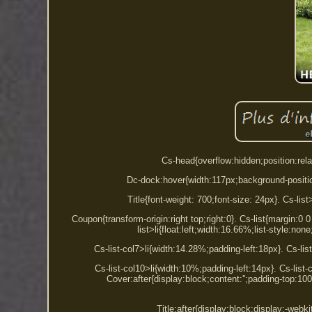
Cs-head{overflow:hidden;position:rela
Dc-dock:hover{width:117px;background-positio
Title{font-weight: 700;font-size: 24px}. Cs-list
Coupon{transform-origin:right top;right:0}. Cs-list{margin:0 
list>li{float:left;width:16.66%;list-style:n
Cs-list-col7>li{width:14.28%;padding-left:18px}. Cs-lis
Cs-list-col10>li{width:10%;padding-left:14px}. Cs-list-
Cover:after{display:block;content:'';padding-top:
Title:after{display:block;display:-webki