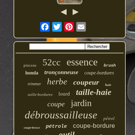
essence
52cc
pinceau
brush
tronçonneuse
honda
coupe-bordures
herbe
coupeur
trimmer
haie
taille-haie
lourd
taille-bordures
jardin
coupe
débroussailleuse
pétrol
coupe-bordure
pétrole
coupe-brosse
outil