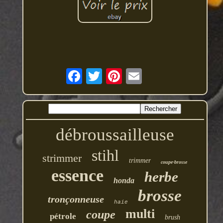
débroussailleuse
stihl
strimmer
trimmer
coupe-brosse
essence
herbe
honda
brosse
tronçonneuse
haie
multi
coupe
pétrole
brush