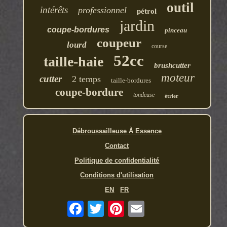
outil
intérêts
professionnel
pétrol
jardin
coupe-bordures
pinceau
coupeur
lourd
course
52cc
taille-haie
brushcutter
moteur
cutter
2 temps
taille-bordures
coupe-bordure
tondeuse
étrier
Débroussailleuse À Essence
Contact
Politique de confidentialité
Conditions d'utilisation
EN
FR