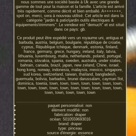
nous sommes une société basée à Uk avec une grande
gamme de tout pour la maison et la famille. L'article est arrivé
très rapidement, comme décrit et bien emballé. A+++++++,
spot on, merci, sera à nouveau utilisé. Cet article est dans la
catégorie "jardin & patio\jardin outils électriques &
équipements\trimmers". Le vendeur est "demuch" et est situé
dans ce pays: gb.
Ce produit peut être expédié vers un royaume uni, antigua et
barbuda, austria, belgium, boulgarie, république de croatie,
cyprus, République tchèque, denmark, estonia, finland,
france, germany, grece, hungary, ireland, italy, latvia,
lithuania, luxembourg, malta, netherlands, poland, portugal,
romania, slovakia, spania, sweden, australia, under states,
bahrain, canada, brazil, japan, new zeland, Chine, israel,
hong kong, norway, indonesia, malaysia, mexico, singapore,
sud korea, switzerland, taiwan, thaïland, bangladesh,
guermuda, bolivia, barbados, brunei darussalam, cayman îlot,
dominica, townia, town, town, town, town, town, town, town,
town, town, town, town, town, town, town, town, town, town,
town, town, town, town, town
...................................................................................................
paquet personnalisé: non
élément modifié: non
fabrication: draper
océan: 5010559693016
brand: draper
type: pinceau
source d'énergie: essence