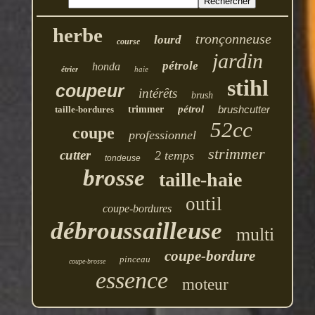
herbe
tronçonneuse
lourd
course
jardin
pétrole
honda
étrier
haie
stihl
coupeur
intérêts
brush
pétrol
brushcutter
taille-bordures
trimmer
52cc
coupe
professionnel
strimmer
cutter
2 temps
tondeuse
brosse
taille-haie
outil
coupe-bordures
débroussailleuse
multi
coupe-bordure
pinceau
coupe-brosse
essence
moteur