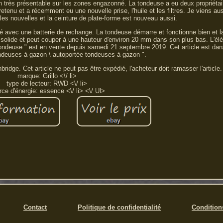
ion très présentable sur les zones engazonné. La tondeuse a eu deux propriéta
tretenu et a récemment eu une nouvelle prise, l'huile et les filtres. Je viens a
les nouvelles et la ceinture de plate-forme est nouveau aussi.
vré avec une batterie de rechange. La tondeuse démarre et fonctionne bien et l
est solide et peut couper à une hauteur d'environ 20 mm dans son plus bas. L'é
ondeuse " est en vente depuis samedi 21 septembre 2019. Cet article est dans
tondeuses à gazon \ autoportée tondeuses à gazon ".
ridge. Cet article ne peut pas être expédié, l'acheteur doit ramasser l'article.
marque: Grillo <\/ li>
type de lecteur: RWD <\/ li>
rce d'énergie: essence <\/ li> <\/ Ul>
Contact
Politique de confidentialité
Conditions