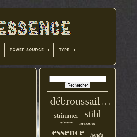
POWER SOURCE
TYPE
débroussailleuse
stihl
strimmer
trimmer
coupe-brosse
essence
honda