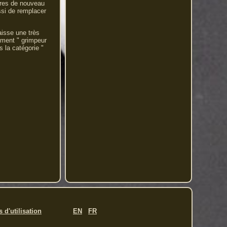
ires de nouveau
ussi de remplacer
aisse une très
lément " grimpeur
 la catégorie "
 d'utilisation
EN
FR