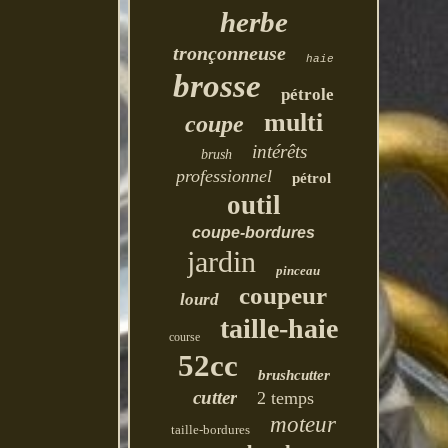
herbe
tronçonneuse
haie
brosse
pétrole
multi
coupe
intérêts
brush
professionnel
pétrol
outil
coupe-bordures
jardin
pinceau
coupeur
lourd
taille-haie
course
52cc
brushcutter
cutter
2 temps
moteur
taille-bordures