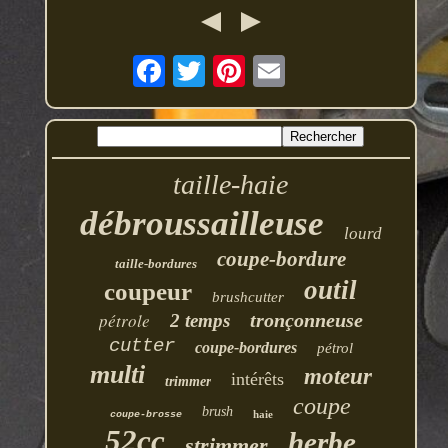
taille-haie
débroussailleuse
lourd
coupe-bordure
taille-bordures
outil
coupeur
brushcutter
pétrole
tronçonneuse
2 temps
cutter
coupe-bordures
pétrol
multi
moteur
intérêts
trimmer
coupe
brush
haie
coupe-brosse
52cc
herbe
strimmer