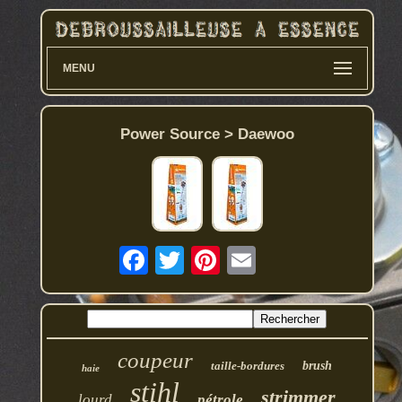
MENU
Power Source > Daewoo
coupeur
taille-bordures
brush
haie
stihl
strimmer
lourd
pétrole