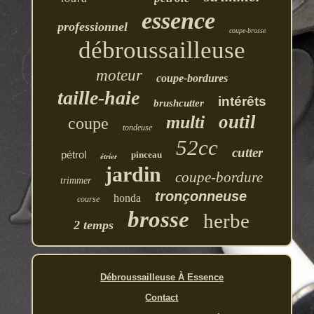
essence
professionnel
coupe-brosse
débroussailleuse
moteur
coupe-bordures
taille-haie
intérêts
brushcutter
outil
multi
coupe
tondeuse
52cc
cutter
pétrol
pinceau
étrier
jardin
coupe-bordure
trimmer
tronçonneuse
honda
course
brosse
herbe
2 temps
Débroussailleuse À Essence
Contact