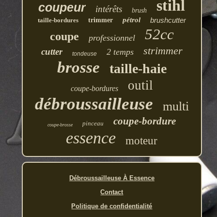
stihl
coupeur
intérêts
brush
pétrol
brushcutter
taille-bordures
trimmer
52cc
coupe
professionnel
strimmer
cutter
2 temps
tondeuse
brosse
taille-haie
outil
coupe-bordures
débroussailleuse
multi
coupe-bordure
pinceau
coupe-brosse
essence
moteur
Débroussailleuse À Essence
Contact
Politique de confidentialité