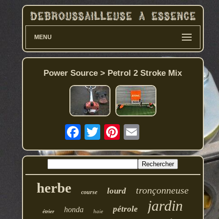
MENU
Power Source > Petrol 2 Stroke Mix
herbe
tronçonneuse
lourd
course
jardin
pétrole
honda
étrier
haie