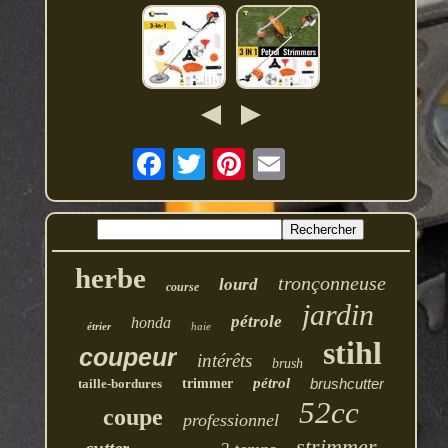
herbe
tronçonneuse
lourd
course
jardin
pétrole
honda
étrier
haie
stihl
coupeur
intérêts
brush
pétrol
brushcutter
taille-bordures
trimmer
52cc
coupe
professionnel
strimmer