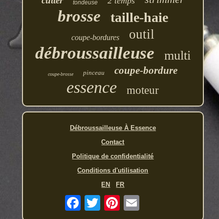
cutter
2 temps
tondeuse
brosse
taille-haie
outil
coupe-bordures
débroussailleuse
multi
coupe-bordure
pinceau
coupe-brosse
essence
moteur
Débroussailleuse À Essence
Contact
Politique de confidentialité
Conditions d'utilisation
EN
FR