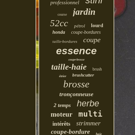
stihl
professionnel
jardin
course
52cc
lourd
pétrol
honda
coupe-bordures
coupe
taille-bordures
essence
coupe-brosse
taille-haie
brush
brushcutter
étrier
brosse
tronçonneuse
herbe
2 temps
multi
moteur
strimmer
intérêts
coupe-bordure
haie