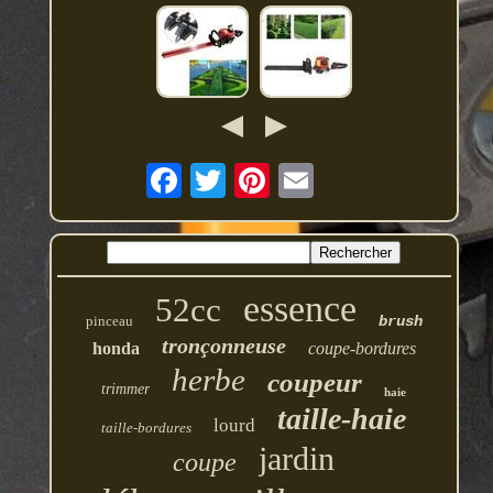
essence
52cc
pinceau
brush
tronçonneuse
honda
coupe-bordures
herbe
coupeur
trimmer
haie
taille-haie
lourd
taille-bordures
jardin
coupe