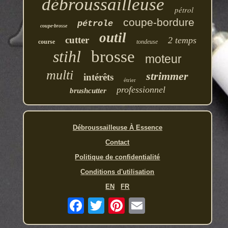
débroussailleuse
pétrol
coupe-bordure
pétrole
coupe-brosse
outil
cutter
2 temps
course
tondeuse
stihl
brosse
moteur
multi
strimmer
intérêts
étrier
professionnel
brushcutter
Débroussailleuse À Essence
Contact
Politique de confidentialité
Conditions d'utilisation
EN
FR